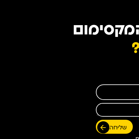
המקסימום
?
שליחה
m